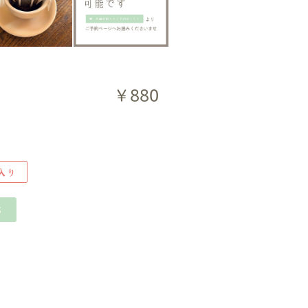
￥880
入り
ら