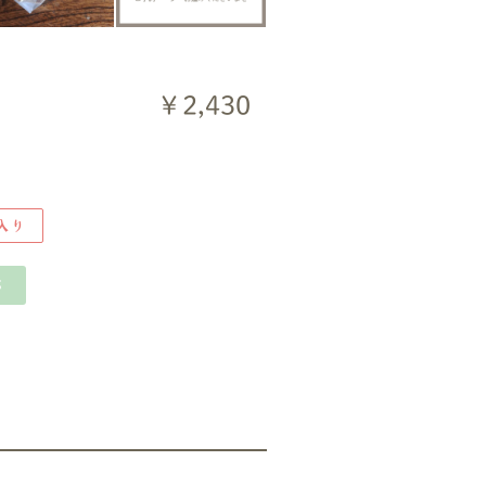
￥2,430
入り
ら